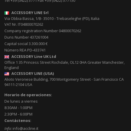
Tel
+39 (0422) 3771
Fax
+39 (0422) 377150
ACCESSORY LINE Srl
Via Obbia Bassa, 1/B
-
35010
-
Trebaseleghe (PD), Italia
VAT Nr. IT04800070262
Company registration Number 04800070262
Duns Number 437261004
Capital social 3.300.000 €
Número REA PD-433741
ACCESSORY Line UK Ltd
Office 1 35 Princess Street
Rochdale
,
OL12 0HA
Greater Manchester,
England
ACCESSORY LINE (USA)
Alioto Veronese Building, 700 Montgomery Street
-
San Francisco CA
94111-2104
USA
Horario de operaciones:
De lunes a viernes
8:30AM - 1:00PM
2:30PM - 6:00PM
Contáctenos:
Info:
info@accline.it