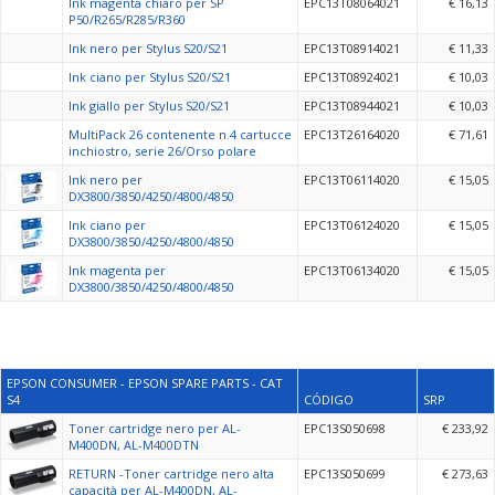
Ink magenta chiaro per SP
EPC13T08064021
€ 16,13
P50/R265/R285/R360
Ink nero per Stylus S20/S21
EPC13T08914021
€ 11,33
Ink ciano per Stylus S20/S21
EPC13T08924021
€ 10,03
Ink giallo per Stylus S20/S21
EPC13T08944021
€ 10,03
MultiPack 26 contenente n.4 cartucce
EPC13T26164020
€ 71,61
inchiostro, serie 26/Orso polare
Ink nero per
EPC13T06114020
€ 15,05
DX3800/3850/4250/4800/4850
Ink ciano per
EPC13T06124020
€ 15,05
DX3800/3850/4250/4800/4850
Ink magenta per
EPC13T06134020
€ 15,05
DX3800/3850/4250/4800/4850
EPSON CONSUMER - EPSON SPARE PARTS - CAT
S4
CÓDIGO
SRP
Toner cartridge nero per AL-
EPC13S050698
€ 233,92
M400DN, AL-M400DTN
RETURN -Toner cartridge nero alta
EPC13S050699
€ 273,63
capacità per AL-M400DN, AL-