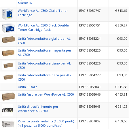
M400DTN
WorkForce AL-C300 Giallo Toner
EPC13S050747
€ 313,69
Cartridge
WorkForce AL-C300 Black Double
EPC13S050751
€ 250,27
Toner Cartridge Pack
Unità fotoconduttore giallo per AL-
EPC13S051224
€ 93,00
C500
Unità fotoconduttore magenta per
EPC13S051225
€ 93,00
AL-C500
Unità fotoconduttore ciano per AL-
EPC13S051226
€ 93,00
C500
Unità fotoconduttore nero per AL-
EPC13S051227
€ 93,00
C500
Unità Fusore
EPC13S053043
€ 115,58
Unità fusore per WorkForce AL-C500
EPC13S053046
€ 153,81
Unità di trasferimento per
EPC13S053048
€ 251,02
WorkForce AL-C500
Ricarica punti metallici (15.000 punti).
EPC13S904002
€ 159,55
(n.3 pezzi da 5.000 punti/cad)