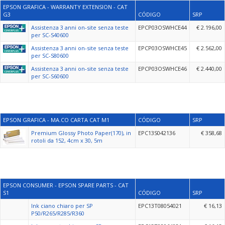
EPSON GRAFICA - WARRANTY EXTENSION - CAT
G3
CÓDIGO
SRP
Assistenza 3 anni on-site senza teste
EPCP03OSWHCE44
€ 2.196,00
per SC-S40600
Assistenza 3 anni on-site senza teste
EPCP03OSWHCE45
€ 2.562,00
per SC-S80600
Assistenza 3 anni on-site senza teste
EPCP03OSWHCE46
€ 2.440,00
per SC-S60600
EPSON GRAFICA - MA.CO CARTA CAT M1
CÓDIGO
SRP
Premium Glossy Photo Paper(170), in
EPC13S042136
€ 358,68
rotoli da 152, 4cm x 30, 5m
EPSON CONSUMER - EPSON SPARE PARTS - CAT
S1
CÓDIGO
SRP
Ink ciano chiaro per SP
EPC13T08054021
€ 16,13
P50/R265/R285/R360