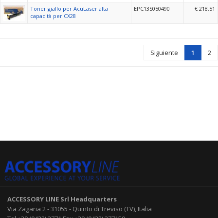
Toner giallo per AcuLaser alta
EPC13S050490
€ 218,51
capacità per CX28
Siguiente
1
2
ACCESSORY LINE Srl
Headquarters
Via Zagaria 2
-
31055
-
Quinto di Treviso (TV), Italia