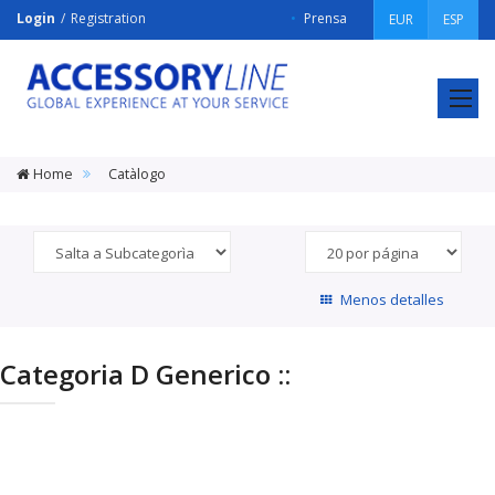
Login
Registration
Prensa
EUR
ESP
ACCESSORY
LINE
Srl
Home
Catàlogo
Menos detalles
Categoria D Generico ::