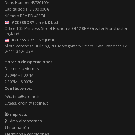
Duns Number 437261004
Capital social 3.300.000 €
Número REA PD-433741
ACCESSORY Line UK Ltd
Office 1 35 Princess Street
Rochdale
,
OL12 0HA
Greater Manchester,
England
ACCESSORY LINE (USA)
Alioto Veronese Building, 700 Montgomery Street
-
San Francisco CA
94111-2104
USA
Horario de operaciones:
De lunes a viernes
8:30AM - 1:00PM
2:30PM - 6:00PM
Contáctenos:
Info:
info@accline.it
Orders:
ordini@accline.it
Empresa,
Cómo alcanzarnos
Información
términos y condiciones