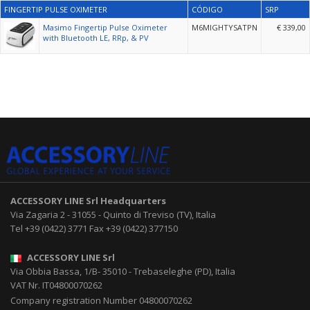
FINGERTIP PULSE OXIMETER
CÓDIGO
SRP
Masimo Fingertip Pulse Oximeter
M6MIGHTYSATPN
€ 339,00
with Bluetooth LE, RRp, & PV
ACCESSORY LINE Srl
Headquarters
Via Zagaria 2
-
31055
-
Quinto di Treviso (TV), Italia
Tel
+39 (0422) 3771
Fax
+39 (0422) 377150
ACCESSORY LINE Srl
Via Obbia Bassa, 1/B
-
35010
-
Trebaseleghe (PD), Italia
VAT Nr. IT04800070262
Company registration Number 04800070262