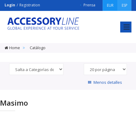
Login
Registration
Prensa
EUR
ESP
ACCESSORY
LINE
Srl
Home
Catàlogo
Menos detalles
Masimo