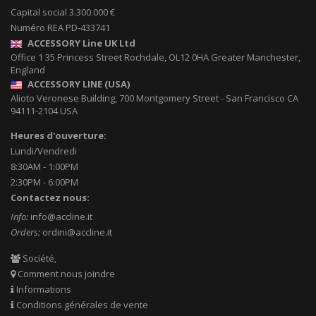
Capital social 3.300.000 €
Numéro REA PD-433741
ACCESSORY Line UK Ltd
Office 1 35 Princess Street
Rochdale
,
OL12 0HA
Greater Manchester,
England
ACCESSORY LINE (USA)
Alioto Veronese Building, 700 Montgomery Street
-
San Francisco CA
94111-2104
USA
Heures d'ouverture:
Lundi/Vendredi
8:30AM - 1:00PM
2:30PM - 6:00PM
Contactez nous:
Info:
info@accline.it
Orders:
ordini@accline.it
Société,
Comment nous joindre
Informations
Conditions générales de vente