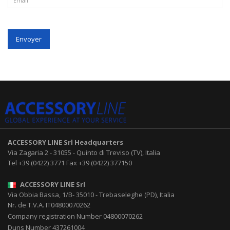
Envoyer
ACCESSORY LINE Srl
Headquarters
Via Zagaria 2
-
31055
-
Quinto di Treviso (TV), Italia
Tel
+39 (0422) 3771
Fax
+39 (0422) 377150
ACCESSORY LINE Srl
Via Obbia Bassa, 1/B
-
35010
-
Trebaseleghe (PD), Italia
Nr. de T.V.A. IT04800070262
Company registration Number 04800070262
Duns Number 437261004